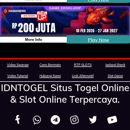
Play Now
More Info
Video Sponsor
Cara Bermain
RTP SLOTS
Jadwal Bank
Video Tutorial
Hubungi Kami
Link Alternatif
Slot Gacor
IDNTOGEL Situs Togel Online
& Slot Online Terpercaya.