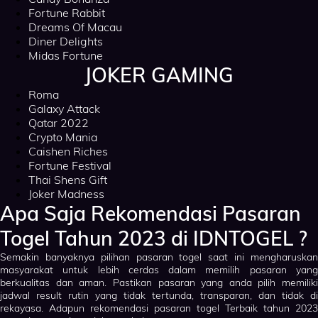
Fortune Rabbit
Dreams Of Macau
Diner Delights
Midas Fortune
JOKER GAMING
Roma
Galaxy Attack
Qatar 2022
Crypto Mania
Caishen Riches
Fortune Festival
Thai Shens Gift
Joker Madness
Apa Saja Rekomendasi Pasaran
Togel Tahun 2023 di IDNTOGEL ?
Semakin banyaknya pilihan pasaran togel saat ini mengharuskan
masyarakat untuk lebih cerdas dalam memilih pasaran yang
berkualitas dan aman. Pastikan pasaran yang anda pilih memiliki
jadwal result rutin yang tidak tertunda, transparan, dan tidak di
rekayasa. Adapun rekomendasi pasaran togel Terbaik tahun 2023