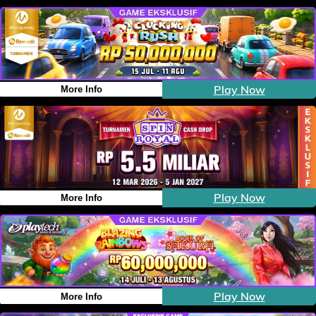
Play Now
More Info
Play Now
More Info
Play Now
More Info