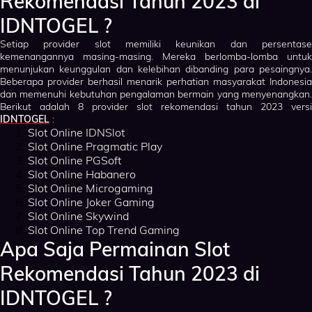
Rekomendasi Tahun 2023 di
IDNTOGEL ?
Setiap provider slot memiliki keunikan dan persentase
kemenangannya masing-masing. Mereka berlomba-lomba untuk
menunjukan keunggulan dan kelebihan dibanding para pesaingnya.
Beberapa provider berhasil menarik perhatian masyarakat Indonesia
dan memenuhi kebutuhan pengalaman bermain yang menyenangkan.
Berikut adalah 8 provider slot rekomendasi tahun 2023 versi
IDNTOGEL
:
Slot Online IDNSlot
Slot Online Pragmatic Play
Slot Online PGSoft
Slot Online Habanero
Slot Online Microgaming
Slot Online Joker Gaming
Slot Online Skywind
Slot Online Top Trend Gaming
Apa Saja Permainan Slot
Rekomendasi Tahun 2023 di
IDNTOGEL ?