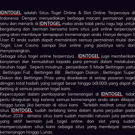
IDNTOGEL
adalah Situs Togel Online & Slot Online Terpercaya di
Indonesia. Dengan menyediakan berbagai macam permainan yang
seru dan menarik di
IDNTOGEL
maka anda tidak perlu ragu lagi untu
bergabung dan bermain bersama kami situs judi online terpercaya
yang akan membayar berapapun kemenangan anda. Hanya dengan 1
User ID anda sudah dapat memainkan semua permainan mulai dari
Togel, Live Casino sampai Slot online yang pastinya seru dan
menyenangkan.
Sebagai situs togel online terpercaya ,
IDNTOGEL
juga memberikan
kenyaman dan kemudahan kepada para pemain dalam melakukan
taruhan togel . Seperti misalnya , penyediaan 5 Mode Bettingan yaitu
: Bettingan Full , Bettingan BB , Bettingan Diskon , Bettingan Super
Diskon dan Bettingan Prize yang disediakan di setiap pasaran togel
dengan total hadiah yang sangat besar hingga (x9.000) yang dapat di
betting di semua pasaran togel kami.
Kepercayaan dalam pembayaran kemenangan di
IDNTOGEL
, tida
perlu diragukan lagi karena semua kemenangan anda akan dibayar
hingga lunas jika bermain di situs kami . Terlebih melihat umur dari
situs
IDNTOGEL
sudah terbilang lama dalam dunia perjudian pada
tahun 2019 , dimana situs kami sudah memiliki ratusan juta pemain
yang aktif bermain judi togel online dan slot yang sudah
mempercayakan situs kami sebagai situs yang membayar semua
kemenangan hingga Lunas.