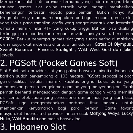
Merupakan salah satu provider ternama yang sudah menghadirkan
ratusan games slot online terbaik yang mampu memberikan
kemenangan terbesar kepada para pemain. Bukan hanya itu
Pragmatic Play mampu menciptakan berbagai macam games slot
yang fokus pada tampilan grafis yang sangat menarik dan interaktif
dimana memiliki nilai RTP yang cukup tinggi, Bahkan bisa dibilang
tertinggi jika dibandingkan dengan provider lainnya yaitu berkisaran
97.00%.
Berikut beberapa games slot yang sudah sering di mainkan
oleh masyarakat indonesia di antara lain adalah :
Gates Of Olympus 
Sweet Bonanza , Princess Starlight , Wild West Gold dan Joker
Jewels.
2. PGSoft (Pocket Games Soft)
Slot Salah satu provider slot yang paling banyak diminati di Indonesia
bahkan sudah berkembang di 103 negara.. PGSoft sebagai pelopor
game aplikasi seluler, memiliki kualitas original kelas dunia yang
memberikan pemain pengalaman gaming yang menyenangkan. Tidak
pernah berhenti mengesankan dengan game canggih yang memiliki
alur cerita, efek suara yang sensasional dan animasi yang luar biasa,
PGSoft juga mengembangkan berbagai fitur menarik untuk
memberikan kenyamanan bagi para pemain. Game favorit
masyarakat Indonesia di provider ini termasuk
Mahjong Ways, Lucky
Neko, Wild Bandito
dan masih banyak lagi.
3. Habanero Slot