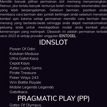
Memiliki banyak pilihan permainan slot memang menyenangkan.
Namun, jika terlalu banyak tentunya boleh mencoba rekomendasi dari
yang lebih berpengalaman. Sebelum bermain, pastikan anda
membaca cara bermain dan jumlah bettingan anda sebelum menekan
tombol spin karena setiap permainan memiliki cara bermain dan
menang yang berbeda-beda sehingga anda dapat memaksimalkan
peluang anda untuk mendapatkan modal anda kembali plus
kemenangan yang melimpah. Dibawah ini adalah permainan terbaik
versi 2023 di setiap provider unggulan
IDNTOGEL
:
IDNSLOT
Power Of Odin
Kutukan Medusa
Ultra Gatot Kaca
Cepat Kaya
Aztec Lucky Gems
Pirate Treasure
Poker Ways 243
Win Battle Royale
Mobile Legends Legenda
Gatotkaca
PRAGMATIC PLAY (PP)
Gates Of Olympus