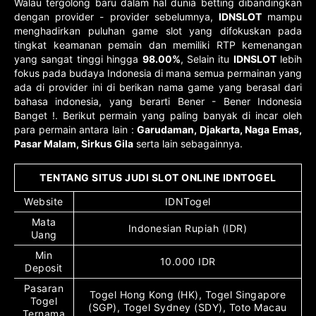
Walau tergolong baru dalam hal dunia betting dibandingkan
dengan provider - provider sebelumnya,
IDNSLOT
mampu
menghadirkan puluhan game slot yang difokuskan pada
tingkat keamanan pemain dan memiliki RTP kemenangan
yang sangat tinggi hingga
98.00%
, Selain itu
IDNSLOT
lebih
fokus pada budaya Indonesia di mana semua permainan yang
ada di provider ini di berikan nama game yang berasal dari
bahasa indonesia, yang berarti Bener - Bener Indonesia
Banget !. Berikut permain yang paling banyak di incar oleh
para permain antara lain :
Garudaman, Djakarta, Naga Emas,
Pasar Malam, Sirkus Gila
serta lain sebagainnya.
TENTANG SITUS JUDI SLOT ONLINE IDNTOGEL
Website
IDNTogel
Mata
Indonesian Rupiah (IDR)
Uang
Min
10.000 IDR
Deposit
Pasaran
Togel Hong Kong (HK), Togel Singapore
Togel
(SGP), Togel Sydney (SDY), Toto Macau
Ternama