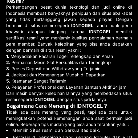
Resmi?
Perkembangan pesat dunia teknologi dan judi online di
Indonesia membuat banyaknya penipuan dan situs abal-abal
yang tidak bertanggung jawab kepada player. Dengan
bermain di situs resmi seperti
IDNTOGEL
, anda tidak perlu
khawatir ataupun bingung karena
IDNTOGEL
memiliki
sertifikasi resmi yang menjamin kualitas pengalaman bermain
para member. Banyak kelebihan yang bisa anda dapatkan
dengan bermain di situs resmi yakni :
1.
Menyediakan Pasaran Togel Terlengkap dan Aman
2.
Permainan Mesin Slot Berkualitas dan Terlengkap
3.
Proses Deposit dan Withdraw yang Terjamin
4.
Jackpot dan Kemenangan Mudah di Dapatkan
5.
Keamanan Sangat Terjamin
6.
Pelayanan Profesional dan Layanan Bantuan Aktif 24 jam
Dan masih banyak kelebihan lainnya yang membedakan situs
resmi seperti
IDNTOGEL
dengan situs judi lainnya.
Bagaimana Cara Menang di IDNTOGEL ?
Tidak ada cara menang yang pasti, tapi ada cara untuk
meningkatkan potensi kemenangan anda saat bermain judi
online. Beberapa tips mudah yang bisa anda terapkan yaitu :
Memilih Situs resmi dan berkualitas baik.
Bermain di permainan yang sedang Populer dan Viral