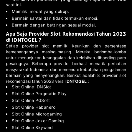
saat ini.
Memiliki modal yang cukup.
Bermain santai dan tidak termakan emosi.
Bermain dengan bettingan sesuai modal.
Apa Saja Provider Slot Rekomendasi Tahun 2023
di IDNTOGEL ?
Setiap provider slot memiliki keunikan dan persentase
kemenangannya masing-masing. Mereka berlomba-lomba
untuk menunjukan keunggulan dan kelebihan dibanding para
pesaingnya. Beberapa provider berhasil menarik perhatian
masyarakat Indonesia dan memenuhi kebutuhan pengalaman
bermain yang menyenangkan. Berikut adalah 8 provider slot
rekomendasi tahun 2023 versi
IDNTOGEL
:
Slot Online IDNSlot
Slot Online Pragmatic Play
Slot Online PGSoft
Slot Online Habanero
Slot Online Microgaming
Slot Online Joker Gaming
Slot Online Skywind