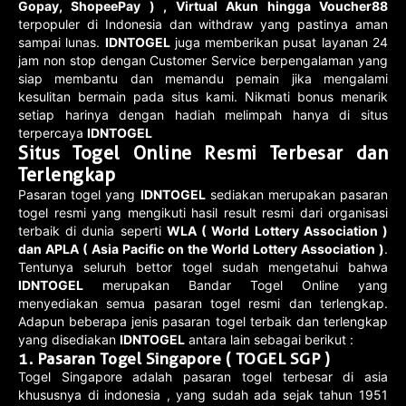
Gopay, ShopeePay ) , Virtual Akun hingga Voucher88
terpopuler di Indonesia dan withdraw yang pastinya aman
sampai lunas.
IDNTOGEL
juga memberikan pusat layanan 24
jam non stop dengan Customer Service berpengalaman yang
siap membantu dan memandu pemain jika mengalami
kesulitan bermain pada situs kami. Nikmati bonus menarik
setiap harinya dengan hadiah melimpah hanya di situs
terpercaya
IDNTOGEL
Situs Togel Online Resmi Terbesar dan
Terlengkap
Pasaran togel yang
IDNTOGEL
sediakan merupakan pasaran
togel resmi yang mengikuti hasil result resmi dari organisasi
terbaik di dunia seperti
WLA ( World Lottery Association )
dan APLA ( Asia Pacific on the World Lottery Association )
.
Tentunya seluruh bettor togel sudah mengetahui bahwa
IDNTOGEL
merupakan Bandar Togel Online yang
menyediakan semua pasaran togel resmi dan terlengkap.
Adapun beberapa jenis pasaran togel terbaik dan terlengkap
yang disediakan
IDNTOGEL
antara lain sebagai berikut :
1.
Pasaran Togel Singapore ( TOGEL SGP )
Togel Singapore adalah pasaran togel terbesar di asia
khususnya di indonesia , yang sudah ada sejak tahun 1951