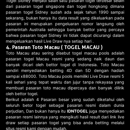
Togel Sidney menjadi salah satu pasaran togel terbesar selain
dari pasaran togel singapore dan togel hongkong dimana
pasaran togel Sidney sudah ada sejak tahun 1990 sampai
sekarang, bukan hanya itu data result yang dikeluarkan pada
pasaran ini merupakan pengeluaran nomor langsung oleh
pemerintah Australia sehingga banyak bettor yang percaya
bahwa pasaran togel Sidney ini tidak dapat dicurangi dalam
mengeluarkan hasil Live Draw nya setiap hari .
4. Pasaran Toto Macau ( TOGEL MACAU )
Toto Macau atau sering disebut togel macau pools adalah
pasaran togel Macau resmi yang sedang naik daun dan
banyak dicari oleh bettor togel di Indonesia. Toto Macau
sendiri menyediakan betting 4D dan 5D dengan hadiah
sampai x88000. Toto Macau pools memiliki Live Draw resmi 5
kali sehari yang tepat waktu dan jujur tanpa rekayasa yang
membuat pasaran toto macau dipercaya dan banyak dilirik
oleh bettor togel.
Berikut adalah 4 Pasaran besar yang sudah diketahui oleh
seluruh betor togel sebagai pasaran resmi dalam dunia
perjudian, Dan bukan hanya itu
IDNTOGEL
juga menyediakan
pasaran resmi lainnya yang mengikuti hasil result dari link live
draw setiap pasaran togel yang bisa anda betting melalui
situs resmi kami dengan mudah.