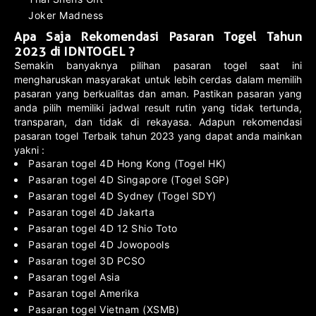
Joker Madness
Apa Saja Rekomendasi Pasaran Togel Tahun
2023 di IDNTOGEL ?
Semakin banyaknya pilihan pasaran togel saat ini
mengharuskan masyarakat untuk lebih cerdas dalam memilih
pasaran yang berkualitas dan aman. Pastikan pasaran yang
anda pilih memiliki jadwal result rutin yang tidak tertunda,
transparan, dan tidak di rekayasa. Adapun rekomendasi
pasaran togel Terbaik tahun 2023 yang dapat anda mainkan
yakni :
Pasaran togel 4D Hong Kong (Togel HK)
Pasaran togel 4D Singapore (Togel SGP)
Pasaran togel 4D Sydney (Togel SDY)
Pasaran togel 4D Jakarta
Pasaran togel 4D 12 Shio Toto
Pasaran togel 4D Jowopools
Pasaran togel 3D PCSO
Pasaran togel Asia
Pasaran togel Amerika
Pasaran togel Vietnam (XSMB)