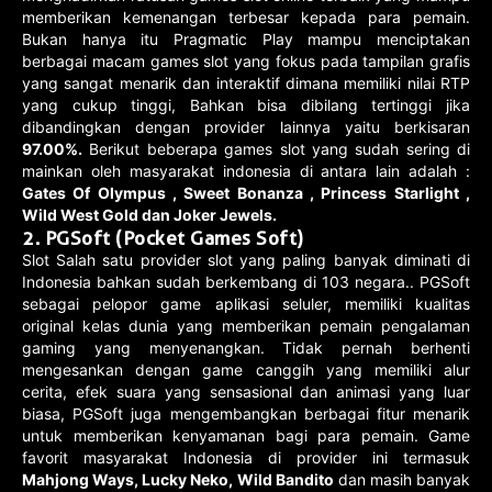
memberikan kemenangan terbesar kepada para pemain.
Bukan hanya itu Pragmatic Play mampu menciptakan
berbagai macam games slot yang fokus pada tampilan grafis
yang sangat menarik dan interaktif dimana memiliki nilai RTP
yang cukup tinggi, Bahkan bisa dibilang tertinggi jika
dibandingkan dengan provider lainnya yaitu berkisaran
97.00%.
Berikut beberapa games slot yang sudah sering di
mainkan oleh masyarakat indonesia di antara lain adalah :
Gates Of Olympus , Sweet Bonanza , Princess Starlight ,
Wild West Gold dan Joker Jewels.
2. PGSoft (Pocket Games Soft)
Slot Salah satu provider slot yang paling banyak diminati di
Indonesia bahkan sudah berkembang di 103 negara.. PGSoft
sebagai pelopor game aplikasi seluler, memiliki kualitas
original kelas dunia yang memberikan pemain pengalaman
gaming yang menyenangkan. Tidak pernah berhenti
mengesankan dengan game canggih yang memiliki alur
cerita, efek suara yang sensasional dan animasi yang luar
biasa, PGSoft juga mengembangkan berbagai fitur menarik
untuk memberikan kenyamanan bagi para pemain. Game
favorit masyarakat Indonesia di provider ini termasuk
Mahjong Ways, Lucky Neko, Wild Bandito
dan masih banyak