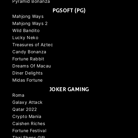
Pyramid Bonanza
PGSOFT (PG)
Mahjong Ways
Mahjong Ways 2
Wild Bandito
Lucky Neko
Treasures of Aztec
Candy Bonanza
Fortune Rabbit
Dreams Of Macau
Diner Delights
Midas Fortune
JOKER GAMING
Roma
Galaxy Attack
Qatar 2022
Crypto Mania
Caishen Riches
Fortune Festival
Thai Shens Gift