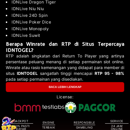
IDNLive Dragon Tiger
IDNLive Niu Niu
IDNLive 24D Spin
IDNLive Poker Dice
IDNLive Monopoly
IDNLive Suwit
Berapa Winrate dan RTP di Situs Terpercaya
IDNTOGEL?
RTP adalah singkatan dari Return To Player yang artinya
persentase peluang menang di setiap permainan slot online.
Winrate atau rasio kemenangan yang didapat para member di
situs
IDNTOGEL
sangatlah tinggi mencapai
RTP 95 - 98%
pada setiap permainan yang disediakan.
BACA LEBIH LENGKAP
License:
JACKPOT
SERVICE
ENGINE
RESPONSIBLE
100% PASTI
24 JAM
TERBAIK
GAMBLING
BAYAR
ONLINE